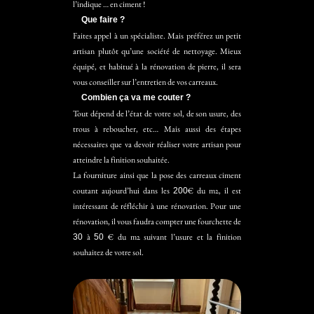
l’indique … en ciment !
Que faire ?
Faites appel à un spécialiste. Mais préférez un petit
artisan plutôt qu’une société de nettoyage. Mieux
équipé, et habitué à la rénovation de pierre, il sera
vous conseiller sur l’entretien de vos carreaux.
Combien ça va me couter ?
Tout dépend de l’état de votre sol, de son usure, des
trous à reboucher, etc… Mais aussi des étapes
nécessaires que va devoir réaliser votre artisan pour
atteindre la finition souhaitée.
La fourniture ainsi que la pose des carreaux ciment
coutant aujourd’hui dans les
€ du m2, il est
200
intéressant de réfléchir à une rénovation. Pour une
rénovation, il vous faudra compter une fourchette de
à
€ du m2 suivant l’usure et la finition
30
50
souhaitez de votre sol.