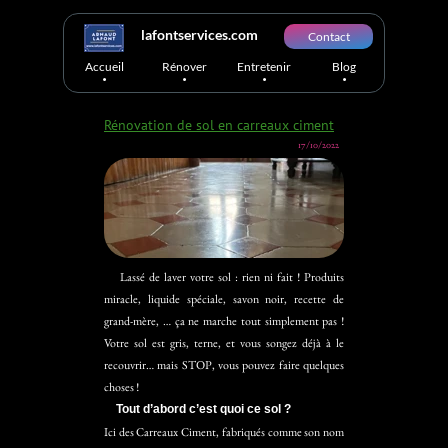
Blog
lafontservices.com
Contact
.
.
.
.
Accueil
Rénover
Entretenir
Blog
Rénovation de sol en carreaux ciment
17/10/2022
Rénovation de sol en carreaux ciment
Lassé de laver votre sol : rien ni fait ! Produits
miracle, liquide spéciale, savon noir, recette de
grand-mère, … ça ne marche tout simplement pas !
Votre sol est gris, terne, et vous songez déjà à le
recouvrir… mais STOP, vous pouvez faire quelques
choses !
Tout d’abord c’est quoi ce sol ?
Ici des Carreaux Ciment, fabriqués comme son nom