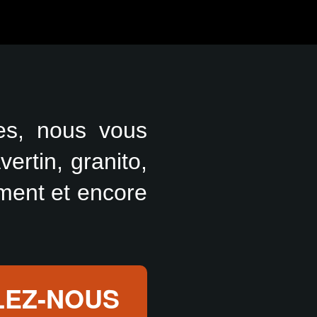
res, nous vous
ertin, granito,
iment et encore
LEZ-NOUS