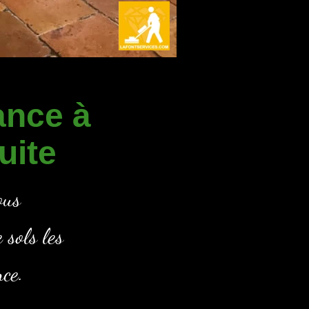
ance à
uite
ous
 sols les
nce.