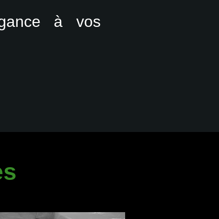
égance à vos
es